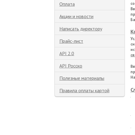
со
Оплата
Вв
пр
Акции и новости
Б
Написать директору
К
Ус
Прайс-лист
си
и
API 2.0
св
API Росско
Вв
пр
На
Полезные материалы
С
Правила оплаты картой
·
·
·