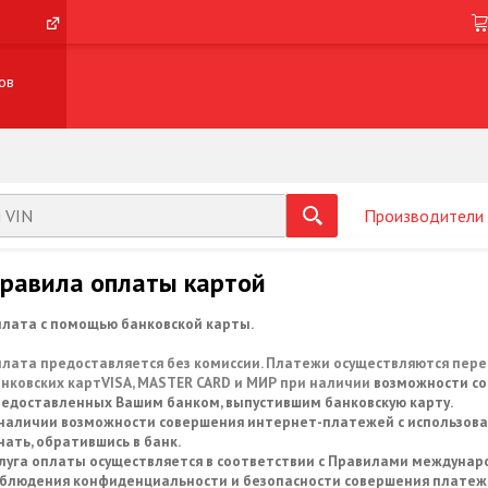
ов
Производители
равила оплаты картой
лата с помощью банковской карты.
лата предоставляется без комиссии. Платежи осуществляются пер
нковских карт
VISA, MASTER CARD и МИР
при наличии
возможности с
едоставленных Вашим банком, выпустившим банковскую карту.
наличии возможности совершения интернет-платежей с использова
нать, обратившись в банк.
луга оплаты осуществляется в соответствии с Правилами междуна
блюдения конфиденциальности и безопасности совершения платежа