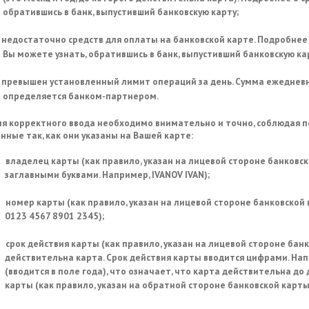
обратившись в банк, выпустивший банковскую карту;
недостаточно средств для оплаты на банковской карте. Подробнее 
Вы можете узнать, обратившись в банк, выпустивший банковскую ка
превышен установленный лимит операций за день. Сумма ежедневн
определяется банком-партнером.
я корректного ввода необходимо внимательно и точно, соблюдая по
нные так, как они указаны на Вашей карте:
владелец карты (как правило, указан на лицевой стороне банковс
заглавными буквами. Например, IVANOV IVAN);
номер карты (как правило, указан на лицевой стороне банковской 
0123 4567 8901 2345);
срок действия карты (как правило, указан на лицевой стороне банко
действительна карта. Срок действия карты вводится цифрами. Напр
(вводится в поле года), что означает, что карта действительна до 
карты (как правило, указан на обратной стороне банковской карты 