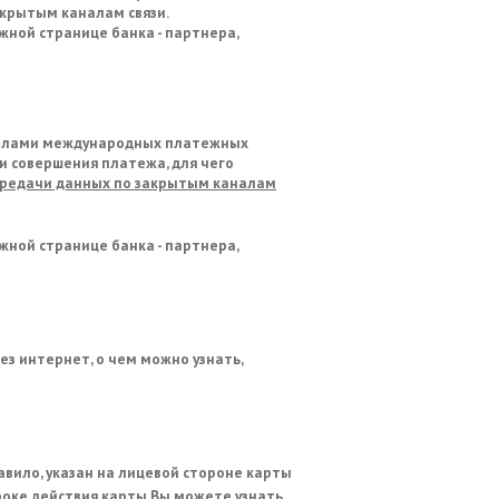
крытым каналам связи.
ной странице банка - партнера,
авилами международных платежных
и совершения платежа, для чего
ередачи данных по закрытым каналам
ной странице банка - партнера,
з интернет, о чем можно узнать,
равило, указан на лицевой стороне карты
сроке действия карты Вы можете узнать,