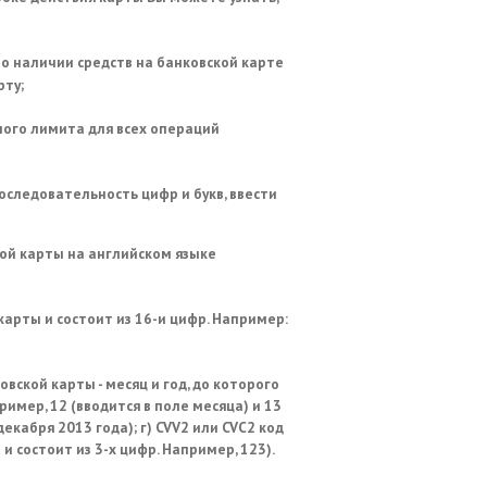
о наличии средств на банковской карте
рту;
ого лимита для всех операций
следовательность цифр и букв, ввести
кой карты на английском языке
карты и состоит из 16-и цифр. Например:
вской карты - месяц и год, до которого
имер, 12 (вводится в поле месяца) и 13
декабря 2013 года); г) CVV2 или CVC2 код
и состоит из 3-х цифр. Например, 123).