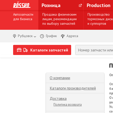
Розница
Production
Автозапчасти
Продажа физическим
Производство
для бизнеса
лицам, рекомендации
тормозных диск
по выбору запчастей
и суппортов
Рубцовск
График
Адреса
Каталоги запчастей
П
Оп
О компании
Оп
Каталоги производителей
ба
пр
О 
Доставка
уз
Политика возврата
Ус
со