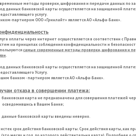
временные методы проверки, шифрования и передачи данных по за
од данных банковской карты осуществляется на защищенной платеж
едоставляющего услугу.
анком-партнером ООО
«
Гринлайт
»
является АО «Альфа-Банк».
онфиденциальность
луга оплаты через интернет осуществляется в соответствии с Пр
стем на принципах соблюдения конфиденциальности и безопасност
спользуются
самые современные методы проверки, шифрования и п
язи
.
од данных банковской карты осуществляется на защищенной платеж
едоставляющего Услугу.
шим банком - партнером является АО «Альфа-Банк».
лучаи отказа в совершении платежа:
банковская карта не предназначена для совершения платежей чере
осведомившись в Вашем Банке;
данные банковской карты введены неверно.
истек срок действия банковской карты. Срок действия карты, как п
(это месяц и год, до которого действительна карта). Подробнее о 