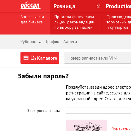
Розница
Producti
Автозапчасти
Продажа физическим
Производств
для бизнеса
лицам, рекомендации
тормозных д
по выбору запчастей
и суппортов
Рубцовск
График
Адреса
Каталоги
Забыли пароль?
Пожалуйста, введи адрес электро
регистрации на сайте, ссылка дл
на указанный адрес. Ссылка досту
Электронная почта
Поменять к