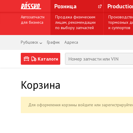
Розница
Producti
Автозапчасти
Продажа физическим
Производств
для бизнеса
лицам, рекомендации
тормозных д
по выбору запчастей
и суппортов
Рубцовск
График
Адреса
Каталоги
Корзина
Для оформления корзины войдите или зарегистрируйтес