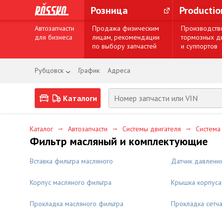
Розница
Producti
Автозапчасти
Продажа физическим
Производств
для бизнеса
лицам, рекомендации
тормозных д
по выбору запчастей
и суппортов
Рубцовск
График
Адреса
Каталоги
→
→
→
Каталог
Автозапчасти
Системы двигателя
Система
Фильтр масляный и комплектующие
Вставка фильтра масляного
Датчик давлени
Корпус масляного фильтра
Крышка корпуса
Прокладка масляного фильтра
Прокладка сетча