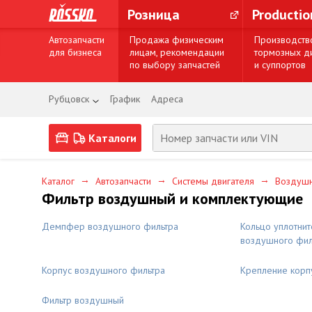
Розница
Producti
Автозапчасти
Продажа физическим
Производств
для бизнеса
лицам, рекомендации
тормозных д
по выбору запчастей
и суппортов
Рубцовск
График
Адреса
Каталоги
→
→
→
Каталог
Автозапчасти
Системы двигателя
Воздушн
Фильтр воздушный и комплектующие
Демпфер воздушного фильтра
Кольцо уплотнит
воздушного фил
Корпус воздушного фильтра
Крепление корп
Фильтр воздушный