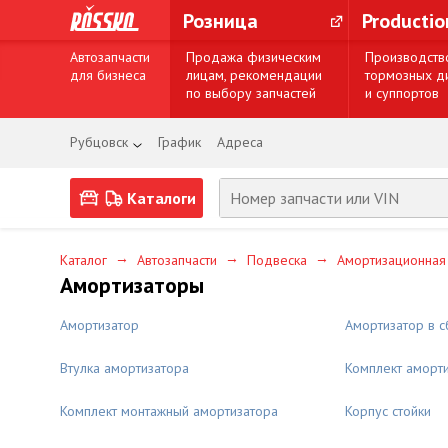
Розница
Producti
Автозапчасти
Продажа физическим
Производств
для бизнеса
лицам, рекомендации
тормозных д
по выбору запчастей
и суппортов
Рубцовск
График
Адреса
Каталоги
→
→
→
Каталог
Автозапчасти
Подвеска
Амортизационная
Амортизаторы
Амортизатор
Амортизатор в с
Втулка амортизатора
Комплект аморт
Комплект монтажный амортизатора
Корпус стойки