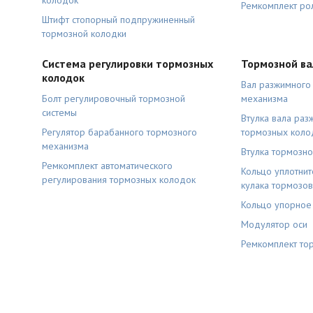
колодок
Ремкомплект ро
Штифт стопорный подпружиненный
тормозной колодки
Система регулировки тормозных
Тормозной в
колодок
Вал разжимного
Болт регулировочный тормозной
механизма
системы
Втулка вала раз
Регулятор барабанного тормозного
тормозных коло
механизма
Втулка тормозно
Ремкомплект автоматического
Кольцо уплотни
регулирования тормозных колодок
кулака тормозов
Кольцо упорное
Модулятор оси
Ремкомплект то