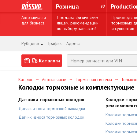
Розница
Producti
Автозапчасти
Продажа физическим
Производств
для бизнеса
лицам, рекомендации
тормозных д
по выбору запчастей
и суппортов
Рубцовск
График
Адреса
Каталоги
→
→
→
Каталог
Автозапчасти
Тормозная система
Тормозн
Колодки тормозные и комплектующие
Датчики тормозных колодок
Колодки торм
ремкомплект
Датчик износа тормозной накладки
Колодки тормоз
Датчик износа тормозных колодок
Колодки тормоз
Колодки тормоз