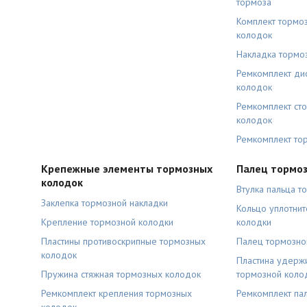
тормоза
Комплект тормо
колодок
Накладка тормо
Ремкомплект ди
колодок
Ремкомплект ст
колодок
Ремкомплект то
Крепежные элементы тормозных
Палец тормоз
колодок
Втулка пальца т
Заклепка тормозной накладки
Кольцо уплотни
Крепление тормозной колодки
колодки
Пластины противоскрипные тормозных
Палец тормозно
колодок
Пластина удерж
Пружина стяжная тормозных колодок
тормозной коло
Ремкомплект крепления тормозных
Ремкомплект па