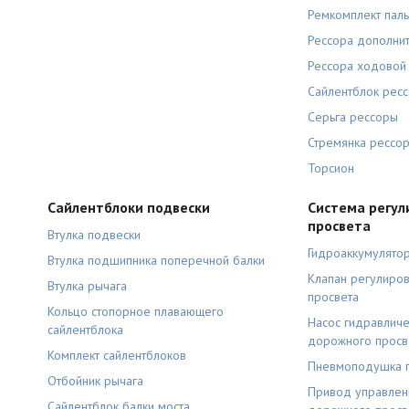
Ремкомплект пал
Рессора дополни
Рессора ходовой 
Сайлентблок рес
Серьга рессоры
Стремянка рессо
Торсион
Сайлентблоки подвески
Система регул
просвета
Втулка подвески
Гидроаккумулято
Втулка подшипника поперечной балки
Клапан регулиро
Втулка рычага
просвета
Кольцо стопорное плавающего
Насос гидравличе
сайлентблока
дорожного просв
Комплект сайлентблоков
Пневмоподушка 
Отбойник рычага
Привод управлен
Сайлентблок балки моста