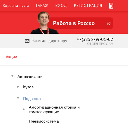
Корзина пуста
ГАРАЖ
ВХОД
РЕГИСТРАЦИЯ
Работа в Росско
+7(38557)9-01-02
Написать директору
ОТДЕЛ ПРОДАЖ
Акции
Автозапчасти
Кузов
Подвеска
Амортизационная стойка и
комплектующие
Пневмосистема