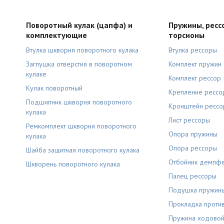
Поворотный кулак (цапфа) и
Пружины, ресс
комплектующие
торсионы
Втулка шкворня поворотного кулака
Втулка рессоры
Заглушка отверстия в поворотном
Комплект пружин
кулаке
Комплект рессор
Кулак поворотный
Крепление рессо
Подшипник шкворня поворотного
Кронштейн ресс
кулака
Лист рессоры
Ремкомплект шкворня поворотного
Опора пружины
кулака
Опора рессоры
Шайба защитная поворотного кулака
Отбойник демпф
Шкворень поворотного кулака
Палец рессоры
Подушка пружин
Прокладка проти
Пружина ходовой