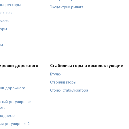
ьца рессоры
Эксцентрик рычага
тельная
части
соры
ры
ировки дорожного
Стабилизаторы и комплектующие
Втулки
р
Стабилизаторы
вки дорожного
Стойки стабилизатора
ский регулировки
ета
подвески
ия регулировкой