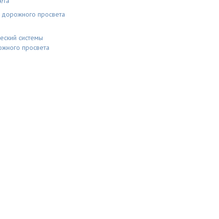
ета
ы дорожного просвета
еский системы
ожного просвета