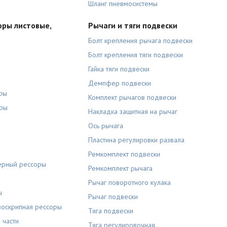
Шланг пневмосистемы
оры листовые,
Рычаги и тяги подвески
Болт крепления рычага подвески
Болт крепления тяги подвески
Гайка тяги подвески
Демпфер подвески
ры
Комплект рычагов подвески
оры
Накладка защитная на рычаг
Ось рычага
Пластина регулировки развала
Ремкомплект подвески
ерный рессоры
Ремкомплект рычага
Рычаг поворотного кулака
ы
Рычаг подвески
воскрипная рессоры
Тяга подвески
 части
Тяга регулировочная