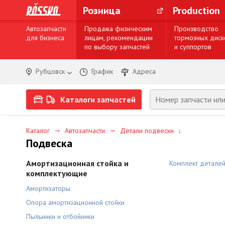
Розница
Production
Автозапчасти
Продажа физическим
Производство
для бизнеса
лицам, рекомендации
тормозных диск
по выбору запчастей
и суппортов
Рубцовск
График
Адреса
Каталоги запчастей
→
→
Каталог
Автозапчасти
Детали подвески
↓
Подвеска
Амортизационная стойка и
Комплект детале
комплектующие
Амортизаторы
Опора амортизационной стойки
Пыльники и отбойники